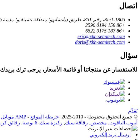
اتصال
Rm1-1805، رقم 851، طريق ديانشانهو؛ منطقة تشينغبو؛ مدينة شنغهاي، الصين // 201799
+86 158 0194 2596
+86 187 0175 6522
eric@xkh-semitech.com
doris@xkh-semitech.com
سؤال
للاستفسار عن منتجاتنا أو قائمة الأسعار، يرجى ترك بريدك الإ
يُقدِّم
© جميع الحقوق محفوظة - 2010-2025.
خريطة الموقع
-
AMP موبايل
أنبوب الياقوت
,
مخصص
,
رقاقة سيك
,
ركيزة سيك
,
6 بوصة
,
رقائق كربي
إرسال بريد إلكتروني