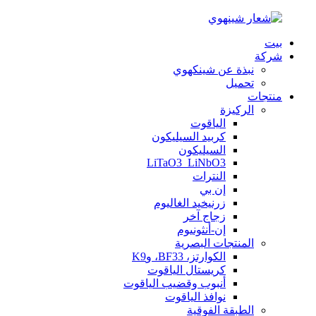
بيت
شركة
نبذة عن شينكهوي
تحميل
منتجات
الركيزة
الياقوت
كربيد السيليكون
السيليكون
LiTaO3_LiNbO3
النترات
إن بي
زرنيخيد الغاليوم
زجاج آخر
إن-أنثونيوم
المنتجات البصرية
الكوارتز، BF33، وK9
كريستال الياقوت
أنبوب وقضيب الياقوت
نوافذ الياقوت
الطبقة الفوقية