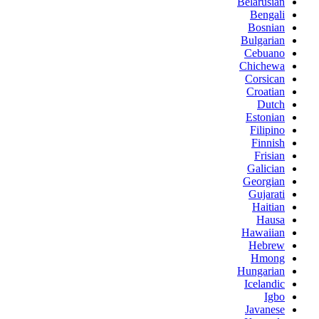
Belarusian
Bengali
Bosnian
Bulgarian
Cebuano
Chichewa
Corsican
Croatian
Dutch
Estonian
Filipino
Finnish
Frisian
Galician
Georgian
Gujarati
Haitian
Hausa
Hawaiian
Hebrew
Hmong
Hungarian
Icelandic
Igbo
Javanese