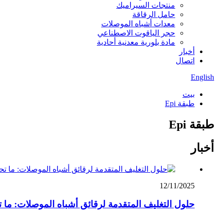
منتجات السيراميك
حامل الرقاقة
معدات أشباه الموصلات
حجر الياقوت الاصطناعي
مادة بلورية معدنية أحادية
أخبار
اتصال
English
بيت
طبقة Epi
طبقة Epi
أخبار
12/11/2025
حلول التغليف المتقدمة لرقائق أشباه الموصلات: ما ت