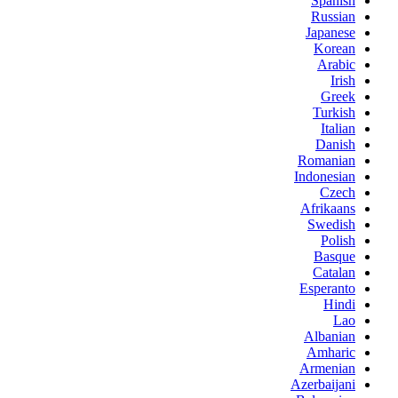
Spanish
Russian
Japanese
Korean
Arabic
Irish
Greek
Turkish
Italian
Danish
Romanian
Indonesian
Czech
Afrikaans
Swedish
Polish
Basque
Catalan
Esperanto
Hindi
Lao
Albanian
Amharic
Armenian
Azerbaijani