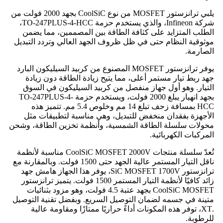
يلبي ترانزستور MOSFET من نوع CoolSiC بجهد 2000 فولت من
شركة Infineon، والذي يستخدم حزمة TO-247PLUS-4-HCC،
الطلب المتزايد على كثافة الطاقة بين المصممين، مما يضمن
موثوقية النظام حتى في ظل ظروف الجهد العالي وتردد التبديل
الصارمة.
يوفر ترانزستور MOSFET المصنوع من كربيد السيليكون البارد
جهد ربط تيار مستمر أعلى، مما يتيح زيادة الطاقة دون زيادة
التيار. وهو أول جهاز منفصل من كربيد السيليكون في السوق
بجهد انهيار يبلغ 2000 فولت، ويستخدم حزمة TO-247PLUS-4-
HCC بمسافة زحف تبلغ 14 مم وخلوص 5.4 مم. تتميز هذه
الأجهزة بفقدان منخفض للتبديل، وهي مناسبة لتطبيقات مثل
محولات سلسلة الطاقة الشمسية، وأنظمة تخزين الطاقة، وشحن
المركبات الكهربائية.
تُعدّ سلسلة منتجات CoolSiC MOSFET 2000V مناسبة لأنظمة
ناقل التيار المستمر عالية الجهد حتى 1500 فولت. وبالمقارنة مع
ترانزستور SiC MOSFET 1700V، يوفر هذا الجهاز هامش جهد
زائد كافيًا لأنظمة التيار المستمر 1500 فولت. يتميز ترانزستور
CoolSiC MOSFET بجهد عتبة 4.5 فولت، وهو مزود بثنائيات
متينة في جسمه لضمان التوصيل السريع. وبفضل تقنية التوصيل
.XT، توفر هذه المكونات أداءً حراريًا ممتازًا ومقاومة عالية
للرطوبة.