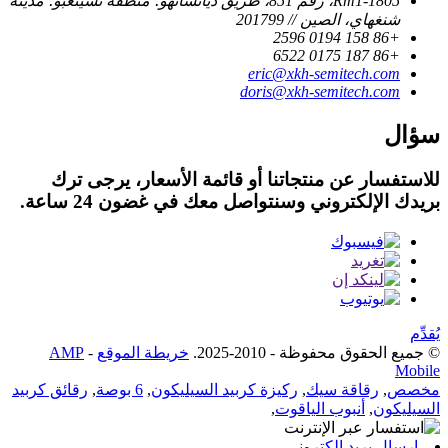
Rm1-1805، رقم 851، طريق ديانشانهو؛ منطقة تشينغبو؛ مدينة
شنغهاي، الصين // 201799
+86 158 0194 2596
+86 187 0175 6522
eric@xkh-semitech.com
doris@xkh-semitech.com
سؤال
للاستفسار عن منتجاتنا أو قائمة الأسعار، يرجى ترك
بريدك الإلكتروني وسنتواصل معك في غضون 24 ساعة.
يُقدِّم
© جميع الحقوق محفوظة - 2010-2025.
خريطة الموقع
-
AMP
Mobile
مخصص
,
رقاقة سيك
,
ركيزة كربيد السيليكون
,
6 بوصة
,
رقائق كربيد
السيليكون
,
أنبوب الياقوت
,
إرسال بريد إلكتروني