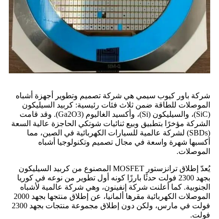
شركة باور كيوب سيمي هي شركة تصميم وتطوير أجهزة أشباه
الموصلات للطاقة ضمن ثلاث فئات رئيسية: كربيد السيليكون
(SiC)، والسيليكون (Si)، وأكسيد الغاليوم (Ga2O3). وقد قامت
الشركة مؤخرًا بتطبيق وبيع ثنائيات شوتكي الحاجزة عالية السعة
(SBDs) لشركة عالمية للسيارات الكهربائية في الصين، مما
أكسبها شهرة واسعة في مجال تصميم وتكنولوجيا أشباه
الموصلات.
يُعدّ إطلاق ترانزستور MOSFET المصنوع من كربيد السيليكون
بجهد 2300 فولت حدثًا بارزًا كونه أول تطوير من نوعه في كوريا
الجنوبية. كما أعلنت شركة إنفينون، وهي شركة عالمية لأشباه
الموصلات الكهربائية مقرها ألمانيا، عن إطلاق منتجها بجهد 2000
فولت في مارس، ولكن دون إطلاق مجموعة منتجات بجهد 2300
فولت.