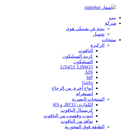
بيت
شركة
نبذة عن شينكي هوي
تحميل
منتجات
الركيزة
الياقوت
كربيد السيليكون
السيليكون
LiTaO3_LiNbO3
AlN
InP
GaAs
أنواع أخرى من الزجاج
إنستغرام
المنتجات البصرية
الكوارتز، BF33، و K9
كريستال الياقوت
أنبوب وقضيب من الياقوت
نوافذ من الياقوت
الطبقة فوق المحورية