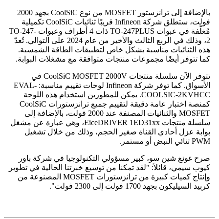
بالإضافة إلى ترانزستور MOSFET من نوع CoolSiC بجهد 2000
فولت، ستطلق شركة Infineon قريبًا ثنائيات CoolSiC تكميلية
مُغلّفة في عبوات TO-247PLUS ذات 4 أطراف وعبوات TO-247-
2، وذلك في الربع الثالث والأخير من عام 2024 على التوالي. تُعدّ
هذه الثنائيات مناسبة بشكل خاص لتطبيقات الطاقة الشمسية.
كما تتوفر أيضًا مجموعات منتجات متوافقة مع مشغلات البوابة.
تتوفر الآن سلسلة منتجات CoolSiC MOSFET 2000V في
الأسواق. كما توفر شركة Infineon لوحات تقييم مناسبة: EVAL-
COOLSIC-2KVHCC. يمكن للمطورين استخدام هذه اللوحة
كمنصة اختبار عامة دقيقة لتقييم جميع ترانزستورات CoolSiC
MOSFET والثنائيات المصنفة عند 2000 فولت، بالإضافة إلى
سلسلة منتجات EiceDRIVER 1ED31xx، وهي عبارة عن مشغل
بوابة عزل أحادي القناة صغير الحجم، وذلك من خلال تشغيل
PWM ثنائي النبض أو مستمر.
صرح غونغ شين سو، كبير مسؤولي التكنولوجيا في شركة باور
كيوب سيمي، قائلاً: "لقد تمكنا من توسيع خبرتنا الحالية في تطوير
وإنتاج كميات كبيرة من ترانزستورات MOSFET المصنوعة من
كربيد السيليكون بجهد 1700 فولت إلى 2300 فولت".