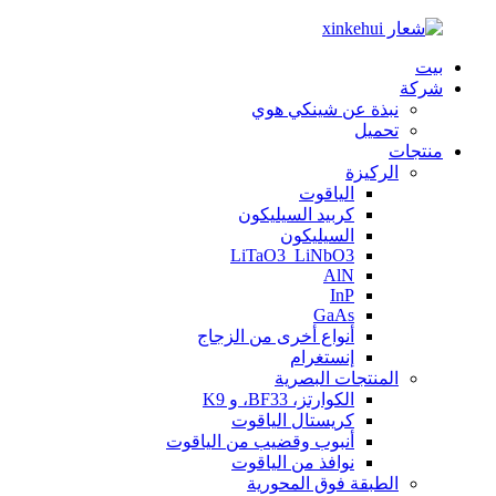
بيت
شركة
نبذة عن شينكي هوي
تحميل
منتجات
الركيزة
الياقوت
كربيد السيليكون
السيليكون
LiTaO3_LiNbO3
AlN
InP
GaAs
أنواع أخرى من الزجاج
إنستغرام
المنتجات البصرية
الكوارتز، BF33، و K9
كريستال الياقوت
أنبوب وقضيب من الياقوت
نوافذ من الياقوت
الطبقة فوق المحورية