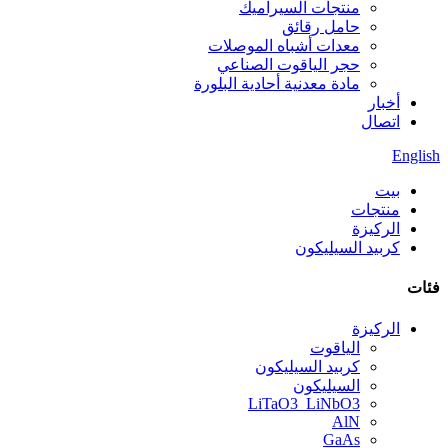
منتجات السيراميك
حامل رقائق
معدات أشباه الموصلات
حجر الياقوت الصناعي
مادة معدنية أحادية البلورة
أخبار
اتصال
English
بيت
منتجات
الركيزة
كربيد السيليكون
فئات
الركيزة
الياقوت
كربيد السيليكون
السيليكون
LiTaO3_LiNbO3
AlN
GaAs