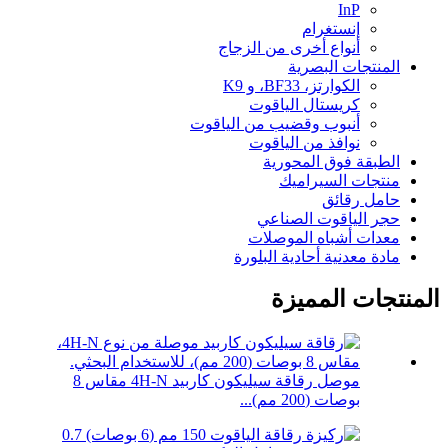
InP
إنستغرام
أنواع أخرى من الزجاج
المنتجات البصرية
الكوارتز، BF33، و K9
كريستال الياقوت
أنبوب وقضيب من الياقوت
نوافذ من الياقوت
الطبقة فوق المحورية
منتجات السيراميك
حامل رقائق
حجر الياقوت الصناعي
معدات أشباه الموصلات
مادة معدنية أحادية البلورة
المنتجات المميزة
موصل رقاقة سيليكون كاربيد 4H-N مقاس 8
بوصات (200 مم)...