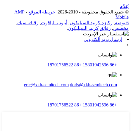
يُقدِّم
© جميع الحقوق محفوظة - 2010-2026.
خريطة الموقع
-
AMP
Mobile
6 بوصة
,
ركيزة كربيد السيليكون
,
أنبوب الياقوت
,
رقاقة سيك
,
مخصص
,
رقائق كربيد السيليكون
,
إرسال بريد إلكتروني
x
+86 18701756522
+86 15801942596
eric@xkh-semitech.com
doris@xkh-semitech.com
+86 18701756522
+86 15801942596