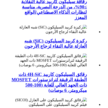
رقاقة سيليكون كاربيد عالية النفاذية
≥90%، من الدرجة البصرية، مناسبة
لنظارات الذكاء الاصطناعي/الواقع
المعزز
ركيزة كربيد السيليكون (SiC) شبه
العازلة عالية النقاء لزجاج الأرجون
رقائق السيليكون كاربيد 4H-SiC ذات
الطبقة الرقيقة لترانزستورات MOSFET
ذات الجهد العالي للغاية (100-500
ميكرومتر، 6 بوصات)