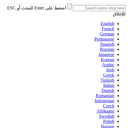
اضغط على Enter للبحث أو ESC
للإغلاق
English
French
German
Portuguese
Spanish
Russian
Japanese
Korean
Arabic
Irish
Greek
Turkish
Italian
Danish
Romanian
Indonesian
Czech
Afrikaans
Swedish
Polish
Basque