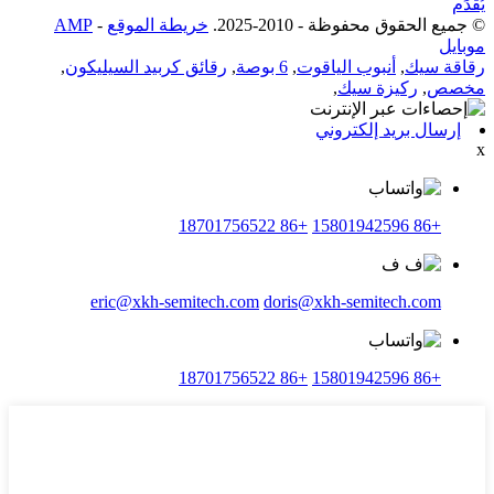
يُقدِّم
© جميع الحقوق محفوظة - 2010-2025.
خريطة الموقع
-
AMP
موبايل
رقاقة سيك
,
أنبوب الياقوت
,
6 بوصة
,
رقائق كربيد السيليكون
,
مخصص
,
ركيزة سيك
,
إرسال بريد إلكتروني
x
+86 18701756522
+86 15801942596
eric@xkh-semitech.com
doris@xkh-semitech.com
+86 18701756522
+86 15801942596