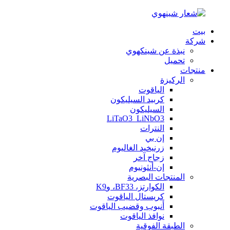
بيت
شركة
نبذة عن شينكهوي
تحميل
منتجات
الركيزة
الياقوت
كربيد السيليكون
السيليكون
LiTaO3_LiNbO3
النترات
إن بي
زرنيخيد الغاليوم
زجاج آخر
إن-أنثونيوم
المنتجات البصرية
الكوارتز، BF33، وK9
كريستال الياقوت
أنبوب وقضيب الياقوت
نوافذ الياقوت
الطبقة الفوقية